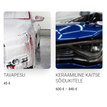
TAVAPESU
KERAAMILINE KAITSE
SÕIDUKITELE
45
€
600
€
–
840
€