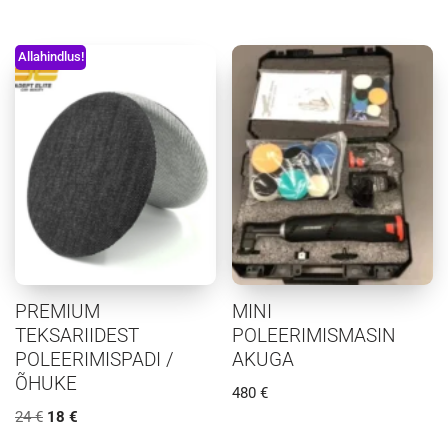
Allahindlus!
PREMIUM
MINI
TEKSARIIDEST
POLEERIMISMASIN
POLEERIMISPADI /
AKUGA
ÕHUKE
480
€
24
€
18
€