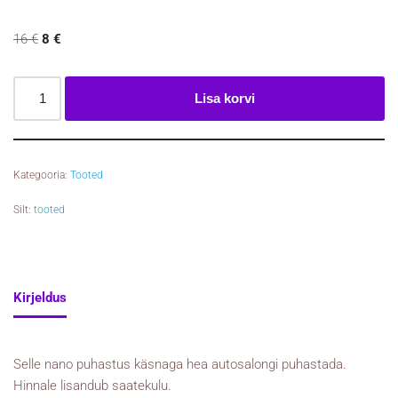
16
€
8
€
Lisa korvi
Kategooria:
Tooted
Silt:
tooted
Kirjeldus
Selle nano puhastus käsnaga hea autosalongi puhastada.
Hinnale lisandub saatekulu.