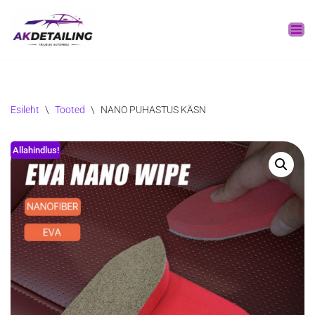
Skip
to
content
Esileht
\
Tooted
\
NANO PUHASTUS KÄSN
Allahindlus!